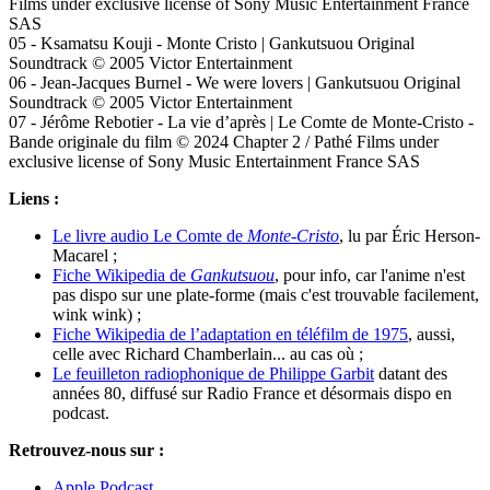
Films under exclusive license of Sony Music Entertainment France
SAS
05 - Ksamatsu Kouji - Monte Cristo | Gankutsuou Original
Soundtrack © 2005 Victor Entertainment
06 - Jean-Jacques Burnel - We were lovers | Gankutsuou Original
Soundtrack © 2005 Victor Entertainment
07 - Jérôme Rebotier - La vie d’après | Le Comte de Monte-Cristo -
Bande originale du film © 2024 Chapter 2 / Pathé Films under
exclusive license of Sony Music Entertainment France SAS
Liens :
Le livre audio Le Comte de
Monte-Cristo
, lu par Éric Herson-
Macarel ;
Fiche Wikipedia de
Gankutsuou
, pour info, car l'anime n'est
pas dispo sur une plate-forme (mais c'est trouvable facilement,
wink wink) ;
Fiche Wikipedia de l’adaptation en téléfilm de 1975
, aussi,
celle avec Richard Chamberlain... au cas où ;
Le feuilleton radiophonique de Philippe Garbit
datant des
années 80, diffusé sur Radio France et désormais dispo en
podcast.
Retrouvez-nous sur :
Apple Podcast