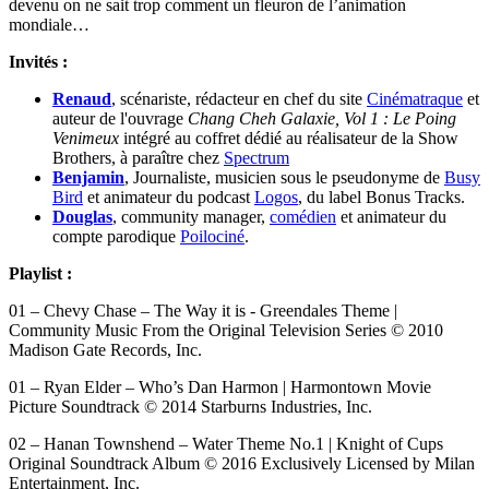
devenu on ne sait trop comment un fleuron de l’animation
mondiale…
Invités :
Renaud
, scénariste, rédacteur en chef du site
Cinématraque
et
auteur de l'ouvrage
Chang Cheh Galaxie, Vol 1 : Le Poing
Venimeux
intégré au coffret dédié au réalisateur de la Show
Brothers, à paraître chez
Spectrum
Benjamin
, Journaliste, musicien sous le pseudonyme de
Busy
Bird
et animateur du podcast
Logos
, du label Bonus Tracks.
Douglas
, community manager,
comédien
et animateur du
compte parodique
Poilociné
.
Playlist :
01 – Chevy Chase – The Way it is - Greendales Theme |
Community Music From the Original Television Series © 2010
Madison Gate Records, Inc.
01 – Ryan Elder – Who’s Dan Harmon | Harmontown Movie
Picture Soundtrack © 2014 Starburns Industries, Inc.
02 – Hanan Townshend – Water Theme No.1 | Knight of Cups
Original Soundtrack Album © 2016 Exclusively Licensed by Milan
Entertainment, Inc.