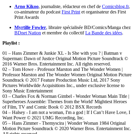
Arno Kikoo
, journaliste, rédacteur en chef de
Comicsblog.fr
,
co-animateur du podcast
First Print
et organisateur des First
Print Awards
Myrtille Fowler
, libraire spécialisée BD/Comics/Manga chez
BDnet Nation
et membre du collectif
La Bande des idées
.
Playlist :
01 – Hans Zimmer & Junkie XL - Is She with you ? | Batman v
Superman: Dawn of Justice Original Motion Picture Soundtrack ©
2016 Warner Bros. Entertainment Inc. All rights reserved.
02 – Tom Howe - Professor Marston and The Wonder Women |
Professor Marston and The Wonder Women Original Motion Picture
Soundtrack © 2017 Feature Production Music Ltd, 2017 Sony
Pictures Worldwilde Acquisitions Inc., under exclusive license to
Sony Music Entertainment
03 – Charles Fox & Norman Gimbel - Wonder Woman Main Title |
Superheroes Assemble: Themes from the World' Mightiest Heroes
of Film, TV and Comic Book © 2012 BSX Records
04 – Halsey - I am not a woman, I'm a god | If I Can’t Have Love, I
Want Power © 2021 UMG Recording, Inc.
05 – Hans Zimmer - Themyscira | Wonder Woman 1984 Original
Motion Picture Soundtrack © 2020 Warner Bros. Entertainment Inc.
All rights reserved.