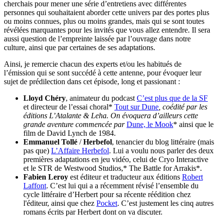
cherchais pour mener une série d’entretiens avec différentes
personnes qui souhaitaient aborder cette univers par des portes plus
ou moins connues, plus ou moins grandes, mais qui se sont toutes
révélées marquantes pour les invités que vous allez entendre. Il sera
aussi question de l’empreinte laissée par l’ouvrage dans notre
culture, ainsi que par certaines de ses adaptations.
Ainsi, je remercie chacun des experts et/ou les habitués de
l’émission qui se sont succédé à cette antenne, pour évoquer leur
sujet de prédilection dans cet épisode, long et passionant :
Lloyd Chéry
, animateur du podcast
C’est plus que de la SF
et directeur de l’essai choral*
Tout sur Dune
, coédité par les
éditions L’Atalante & Leha. On évoquera d’ailleurs cette
grande aventure commencée par
Dune, le Mook
* ainsi que le
film de David Lynch de 1984.
Emmanuel Tollé
/
Herbefol
, tenancier du blog littéraire (mais
pas que)
L’Affaire Herbefol
. Lui a voulu nous parler des deux
premières adaptations en jeu vidéo, celui de Cryo Interactive
et le STR de Westwood Studios,* The Battle for Arrakis*.
Fabien Leroy
est éditeur et traducteur aux éditions
Robert
Laffont
. C’est lui qui a a récemment révisé l’ensemble du
cycle littéraire d’Herbert pour sa récente réédition chez
l'éditeur, ainsi que chez
Pocket
. C’est justement les cinq autres
romans écrits par Herbert dont on va discuter.