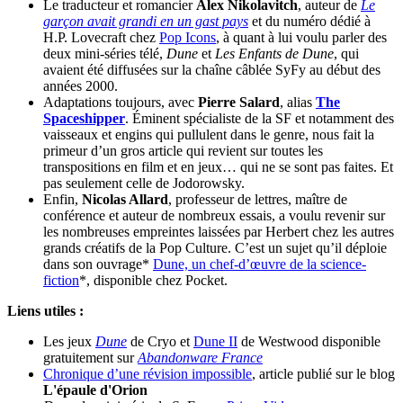
Le traducteur et romancier
Alex Nikolavitch
, auteur de
Le
garçon avait grandi en un gast pays
et du numéro dédié à
H.P. Lovecraft chez
Pop Icons
, à quant à lui voulu parler des
deux mini-séries télé,
Dune
et
Les Enfants de Dune
, qui
avaient été diffusées sur la chaîne câblée SyFy au début des
années 2000.
Adaptations toujours, avec
Pierre Salard
, alias
The
Spaceshipper
. Éminent spécialiste de la SF et notamment des
vaisseaux et engins qui pullulent dans le genre, nous fait la
primeur d’un gros article qui revient sur toutes les
transpositions en film et en jeux… qui ne se sont pas faites. Et
pas seulement celle de Jodorowsky.
Enfin,
Nicolas Allard
, professeur de lettres, maître de
conférence et auteur de nombreux essais, a voulu revenir sur
les nombreuses empreintes laissées par Herbert chez les autres
grands créatifs de la Pop Culture. C’est un sujet qu’il déploie
dans son ouvrage*
Dune, un chef-d’œuvre de la science-
fiction
*, disponible chez Pocket.
Liens utiles :
Les jeux
Dune
de Cryo et
Dune II
de Westwood disponible
gratuitement sur
Abandonware France
Chronique d’une révision impossible
, article publié sur le blog
L'épaule d'Orion