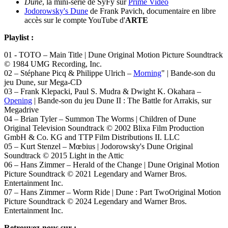
Dune
, la mini-série de SyFy sur
Prime Video
Jodorowsky's Dune
de Frank Pavich, documentaire en libre
accès sur le compte YouTube d'
ARTE
Playlist :
01 - TOTO – Main Title | Dune Original Motion Picture Soundtrack
© 1984 UMG Recording, Inc.
02 – Stéphane Picq & Philippe Ulrich –
Morning
" | Bande-son du
jeu Dune, sur Mega-CD
03 – Frank Klepacki, Paul S. Mudra & Dwight K. Okahara –
Opening
| Bande-son du jeu Dune II : The Battle for Arrakis, sur
Megadrive
04 – Brian Tyler – Summon The Worms | Children of Dune
Original Television Soundtrack © 2002 Blixa Film Production
GmbH & Co. KG and TTP Film Distributions II. LLC
05 – Kurt Stenzel – Mœbius | Jodorowsky's Dune Original
Soundtrack © 2015 Light in the Attic
06 – Hans Zimmer – Herald of the Change | Dune Original Motion
Picture Soundtrack © 2021 Legendary and Warner Bros.
Entertainment Inc.
07 – Hans Zimmer – Worm Ride | Dune : Part TwoOriginal Motion
Picture Soundtrack © 2024 Legendary and Warner Bros.
Entertainment Inc.
Retrouvez-nous sur :